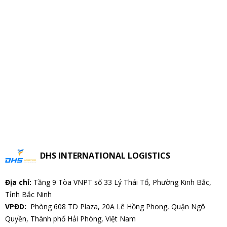
DHS INTERNATIONAL LOGISTICS
Địa chỉ:
Tầng 9 Tòa VNPT số 33 Lý Thái Tổ, Phường Kinh Bắc,
Tỉnh Bắc Ninh
VPĐD:
Phòng
608 TD Plaza, 20A Lê Hồng Phong, Quận Ngô
Quyền, Thành phố Hải Phòng, Việt Nam